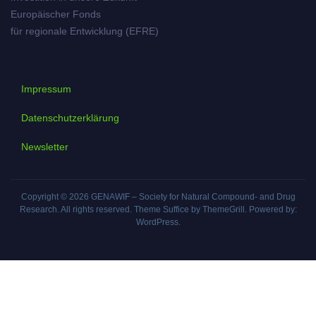
Europäischer Fonds
für regionale Entwicklung (EFRE)
Impressum
Datenschutzerklärung
Newsletter
Copyright © 2026
GENAWIF – Society for Natural Compound- and Drug
Research
. All rights reserved. Theme
Suffice
by ThemeGrill. Powered by:
WordPress
.