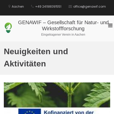
Zum
Aachen
+49 24198091551
office@genawif.com
Inhalt
springen
GENAWIF – Gesellschaft für Natur- und
Pr
Wirkstoffforschung
M
Eingetragener Verein in Aachen
für
mo
Ge
Neuigkeiten und
Aktivitäten